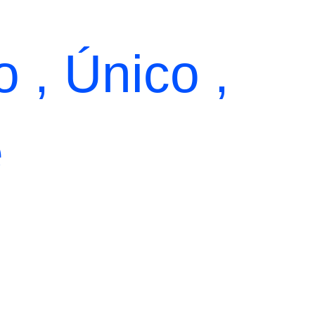
o , Único ,
e